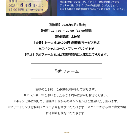
【開催日】2026年8月8日(土)
【時間】17：30 ～ 20:00（17:00開場）
【開催場所】水綾閣
【会費】お一人様 20,000円 (消費税/サービス料込)
★
スペシャルコース・フリードリンク付き
【申込】予約フォームまたは営業時間内にお電話にて承ります。
予約フォーム
皆様のご予約、ご参加をお待ちしております。
※
アレルギー等ございましたらご予約時にお申し付けください。
※キャンセルに関して、開催３日前からのキャンセルはご返金いたし兼ねます。
※フリードリンクは特別メニューよりお選びいただけます。メニュー外からのご注文の場
合は別途お代をいただきます。