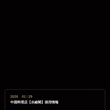
2026
01
29
中国料理店【水綾閣】採用情報
2026
07
30
ナチュラル石鹸づくりと季節のランチを楽しむワークショ
ップ
2026
01
29
中国料理店【水綾閣】採用情報