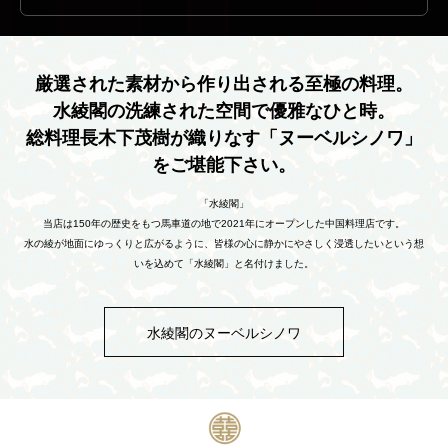
2026
07
30
ナチュラル石鹸づくりと季節のランチを楽しむワークショ
ップ
2026
01
29
厳選された素材から作り出される至極の料理。
中国料理店【水綾閣】採用情報
水綾閣の洗練された空間で優雅なひと時。
総料理長木下茂樹が織りなす「ヌーベルシノワ」
をご堪能下さい。
「水綾閣」
当店は150年の歴史をもつ馬車道の地で2021年にオープンした中国料理店です。
水の綾が地面にゆっくりと広がるように、皆様の心に静かにやさしく浸透したいという想
いを込めて「水綾閣」と名付けました。
水綾閣のヌーベルシノワ