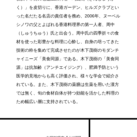
く）」を皮切りに、香港ガーデン、ヒルズクラブとい
った名だたる名店の責任者を務め、2006年、ヌーベル
シノワの父とよばれる香港料理界の第一人者、周中
（しゅうちゅう）氏と出会う。周中氏の四季折々の食
材を使った彩豊かな料理に心酔し、自身の培ってきた
技術の粋を集めて完成させたのが木下茂樹のモダンチ
ャイニーズ「美食同源」である。木下茂樹の「美食同
源」は抗加齢（アンチエイジング）、肥満予防という
医学的見地からも高く評価され、様々な学会で紹介さ
れている。また、木下茂樹の薬膳は生薬を用いた漢方
では無く、旬の食材自体が持つ効能を活かした料理の
ため幅広い層に支持されている。
ナチュラル